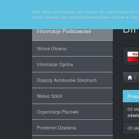
Nasz serwis wykorzystuje pliki cookies do przechowywania 
zmiany ustawień dot. przechowywania plików cookies w Twoj
BIP
Informacje Podstawowe
Strona Główna
Informacje Ogólne
Dojazdy Autobusów Szkolnych
Wykaz Szkół
Prosz
03 si
Organizacja Placówki
oświa
Przedmiot Działania
03 si