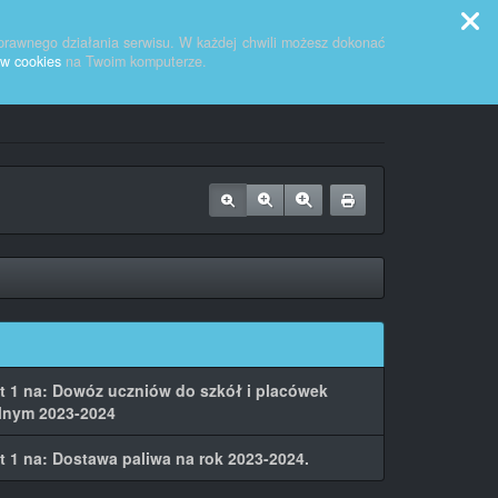
Przycisk wyszukaj duży
Szukaj
prawnego działania serwisu. W każdej chwili możesz dokonać
ów cookies
na Twoim komputerze.
t 1 na: Dowóz uczniów do szkół i placówek
olnym 2023-2024
 1 na: Dostawa paliwa na rok 2023-2024.