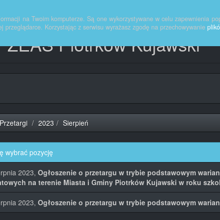
informacji na Twoim komputerze. Są one wykorzystywane w celu zapewnienia po
ej przeglądarce. Korzystając z serwisu wyrażasz zgodę na przechowywanie
plik
 ZEAS Piotrków Kujawski
Przetargi
2023
Sierpień
ę wybrać pozycję
erpnia 2023,
Ogłoszenie o przetargu w trybie podstawowym warian
towych na terenie Miasta i Gminy Piotrków Kujawski w roku szk
erpnia 2023,
Ogłoszenie o przetargu w trybie podstawowym wariant